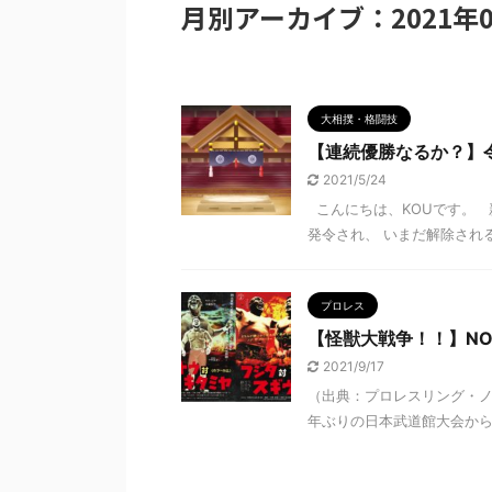
月別アーカイブ：2021年0
大相撲・格闘技
【連続優勝なるか？】
2021/5/24
こんにちは、KOUです。 
発令され、 いまだ解除される
プロレス
【怪獣大戦争！！】NOA
2021/9/17
（出典：プロレスリング・ノ
年ぶりの日本武道館大会から早