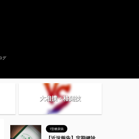
ログ
大相撲・格闘技
1型糖尿病
【近況報告】定期健診