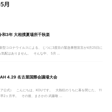
5月
令和3年 大相撲夏場所千秋楽
新型コロナウイルスによる、 じつに3度目の緊急事態宣言が4月25日に
気配はありません。 そんな中、 5月 ...
H 4.29 名古屋国際会議場大会
ア公式） こんにちは、KOUです。 大熱狂のうちに幕を閉じた、 11
2ヶ月半。 その後、まさかの 武藤敬 ...