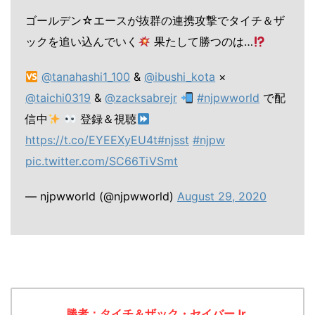
ゴールデン☆エースが抜群の連携攻撃でタイチ＆ザ
ックを追い込んでいく
果たして勝つのは…
@tanahashi1_100
&
@ibushi_kota
×
@taichi0319
&
@zacksabrejr
#njpwworld
で配
信中
登録＆視聴
https://t.co/EYEEXyEU4t
#njsst
#njpw
pic.twitter.com/SC66TiVSmt
— njpwworld (@njpwworld)
August 29, 2020
勝者：タイチ＆ザック・セイバーJr.