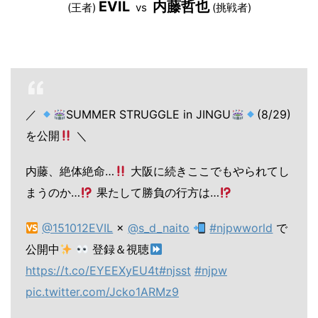
EVIL
内藤哲也
(王者)
vs
(挑戦者)
／
SUMMER STRUGGLE in JINGU
(8/29)
を公開
＼
内藤、絶体絶命…
大阪に続きここでもやられてし
まうのか…
果たして勝負の行方は…
@151012EVIL
×
@s_d_naito
#njpwworld
で
公開中
登録＆視聴
https://t.co/EYEEXyEU4t
#njsst
#njpw
pic.twitter.com/Jcko1ARMz9