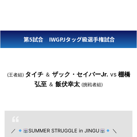
第5試合 IWGPJタッグ級選手権試合
タイチ
ザック・セイバーJr.
vs
棚橋
＆
(王者組)
弘至
飯伏幸太
＆
(挑戦者組)
／
SUMMER STRUGGLE in JINGU
＼