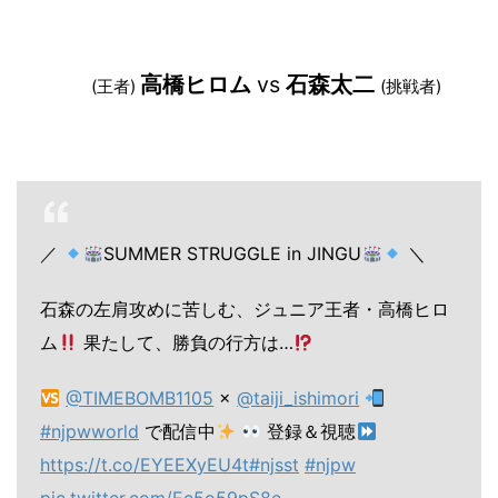
高橋ヒロム
vs
石森太二
(王者)
(挑戦者)
／
SUMMER STRUGGLE in JINGU
＼
石森の左肩攻めに苦しむ、ジュニア王者・高橋ヒロ
ム
果たして、勝負の行方は…
@TIMEBOMB1105
×
@taiji_ishimori
#njpwworld
で配信中
登録＆視聴
https://t.co/EYEEXyEU4t
#njsst
#njpw