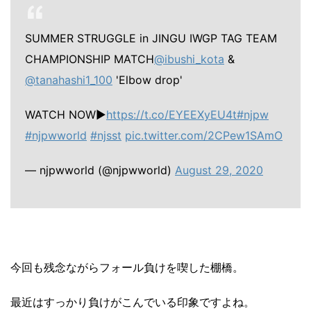
SUMMER STRUGGLE in JINGU
IWGP TAG TEAM
CHAMPIONSHIP MATCH
@ibushi_kota
&
@tanahashi1_100
'Elbow drop'
WATCH NOW▶︎
https://t.co/EYEEXyEU4t
#njpw
#njpwworld
#njsst
pic.twitter.com/2CPew1SAmO
— njpwworld (@njpwworld)
August 29, 2020
今回も残念ながらフォール負けを喫した棚橋。
最近はすっかり負けがこんでいる印象ですよね。